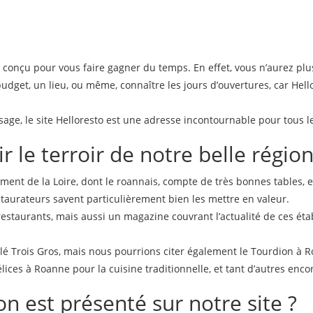
t conçu pour vous faire gagner du temps. En effet, vous n’aurez pl
budget, un lieu, ou même, connaître les jours d’ouvertures, car Hel
age, le site Helloresto est une adresse incontournable pour tous l
r le terroir de notre belle régio
tement de la Loire, dont le roannais, compte de très bonnes tables, e
staurateurs savent particulièrement bien les mettre en valeur.
restaurants, mais aussi un magazine couvrant l’actualité de ces ét
ilé Trois Gros, mais nous pourrions citer également le Tourdion à 
ces à Roanne pour la cuisine traditionnelle, et tant d’autres enco
n est présenté sur notre site ?