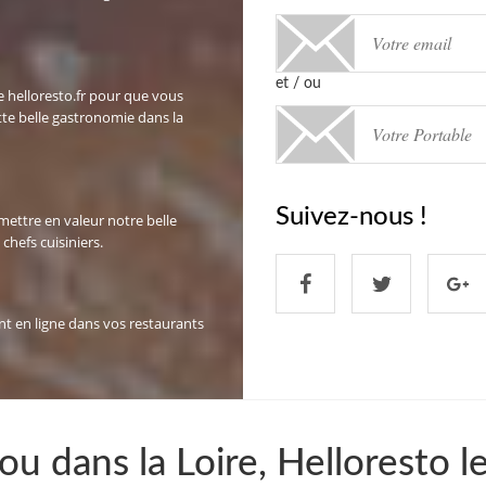
et / ou
te helloresto.fr pour que vous
tte belle gastronomie dans la
Suivez-nous !
mettre en valeur notre belle
chefs cuisiniers.
nt en ligne dans vos restaurants
u dans la Loire, Helloresto l