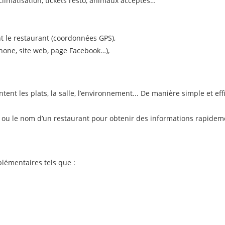
climatisation, tickets resto, animaux acceptés…
t le restaurant (coordonnées GPS),
hone, site web, page Facebook…),
nt les plats, la salle, l’environnement... De manière simple et eff
lé ou le nom d’un restaurant pour obtenir des informations rapidem
lémentaires tels que :