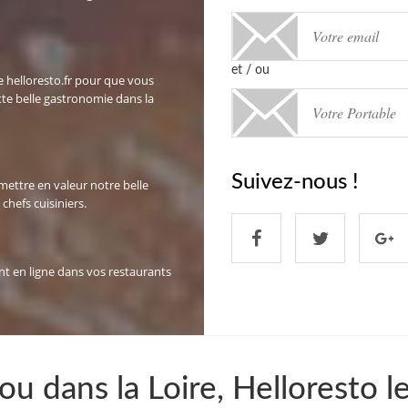
et / ou
te helloresto.fr pour que vous
tte belle gastronomie dans la
Suivez-nous !
mettre en valeur notre belle
chefs cuisiniers.
nt en ligne dans vos restaurants
u dans la Loire, Helloresto l