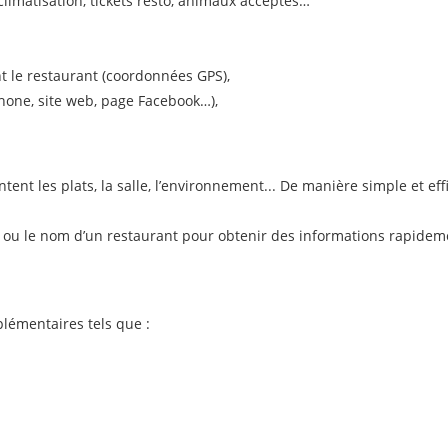
climatisation, tickets resto, animaux acceptés…
t le restaurant (coordonnées GPS),
hone, site web, page Facebook…),
nt les plats, la salle, l’environnement... De manière simple et eff
lé ou le nom d’un restaurant pour obtenir des informations rapidem
lémentaires tels que :