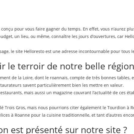
t conçu pour vous faire gagner du temps. En effet, vous n’aurez pl
budget, un lieu, ou même, connaître les jours d’ouvertures, car Hel
age, le site Helloresto est une adresse incontournable pour tous l
r le terroir de notre belle régio
tement de la Loire, dont le roannais, compte de très bonnes tables, e
staurateurs savent particulièrement bien les mettre en valeur.
restaurants, mais aussi un magazine couvrant l’actualité de ces ét
ilé Trois Gros, mais nous pourrions citer également le Tourdion à 
ces à Roanne pour la cuisine traditionnelle, et tant d’autres enco
n est présenté sur notre site ?