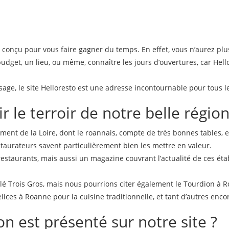
t conçu pour vous faire gagner du temps. En effet, vous n’aurez pl
budget, un lieu, ou même, connaître les jours d’ouvertures, car Hel
age, le site Helloresto est une adresse incontournable pour tous l
r le terroir de notre belle régio
tement de la Loire, dont le roannais, compte de très bonnes tables, e
staurateurs savent particulièrement bien les mettre en valeur.
restaurants, mais aussi un magazine couvrant l’actualité de ces ét
ilé Trois Gros, mais nous pourrions citer également le Tourdion à 
ces à Roanne pour la cuisine traditionnelle, et tant d’autres enco
n est présenté sur notre site ?