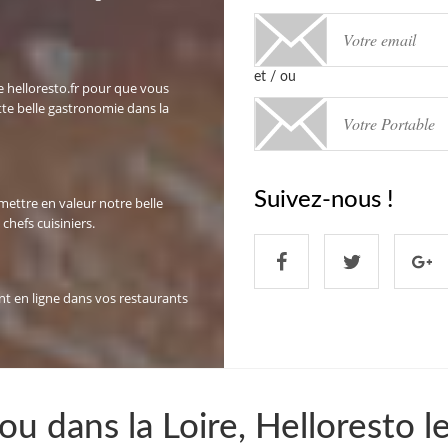
et / ou
te helloresto.fr pour que vous
tte belle gastronomie dans la
Suivez-nous !
mettre en valeur notre belle
chefs cuisiniers.
nt en ligne dans vos restaurants
u dans la Loire, Helloresto l