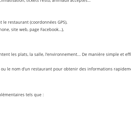
climatisation, tickets resto, animaux acceptés…
t le restaurant (coordonnées GPS),
hone, site web, page Facebook…),
nt les plats, la salle, l’environnement... De manière simple et eff
lé ou le nom d’un restaurant pour obtenir des informations rapidem
lémentaires tels que :