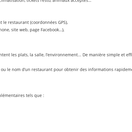
climatisation, tickets resto, animaux acceptés…
t le restaurant (coordonnées GPS),
hone, site web, page Facebook…),
nt les plats, la salle, l’environnement... De manière simple et eff
lé ou le nom d’un restaurant pour obtenir des informations rapidem
lémentaires tels que :