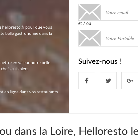
et / ou
te helloresto.fr pour que vous
tte belle gastronomie dans la
Suivez-nous !
mettre en valeur notre belle
chefs cuisiniers.
nt en ligne dans vos restaurants
u dans la Loire, Helloresto l