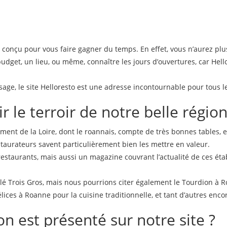
t conçu pour vous faire gagner du temps. En effet, vous n’aurez pl
budget, un lieu, ou même, connaître les jours d’ouvertures, car Hel
age, le site Helloresto est une adresse incontournable pour tous l
r le terroir de notre belle régio
tement de la Loire, dont le roannais, compte de très bonnes tables, e
staurateurs savent particulièrement bien les mettre en valeur.
restaurants, mais aussi un magazine couvrant l’actualité de ces ét
ilé Trois Gros, mais nous pourrions citer également le Tourdion à 
ces à Roanne pour la cuisine traditionnelle, et tant d’autres enco
n est présenté sur notre site ?